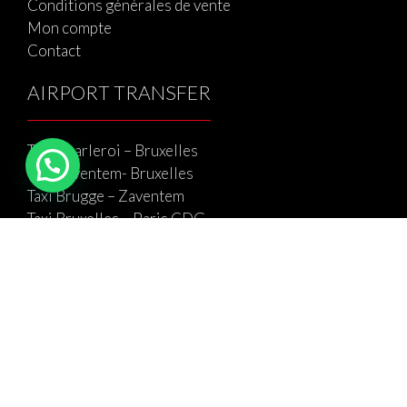
Conditions générales de vente
Mon compte
Contact
AIRPORT TRANSFER
Taxi Charleroi – Bruxelles
Taxi Zaventem- Bruxelles
Taxi Brugge – Zaventem
Taxi Bruxelles – Paris CDG
Network of drivers Belgium
+32 476 51 80 32
book@belgiumcab.com
info@belgiumcab.com