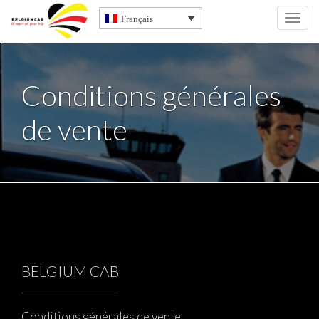
Français
Toggl
navig
Conditions générales
de vente
BELGIUM CAB
Conditions générales de vente